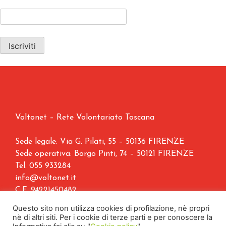
Voltonet – Rete Volontariato Toscana
Sede legale: Via G. Pilati, 55 – 50136 FIRENZE
Sede operativa: Borgo Pinti, 74 – 50121 FIRENZE
Tel.
055 933284
info@voltonet.it
C.F. 94221450482
Questo sito non utilizza cookies di profilazione, nè propri
Copyright © 2021. Voltonet | All Rights Reserved.
nè di altri siti. Per i cookie di terze parti e per conoscere la