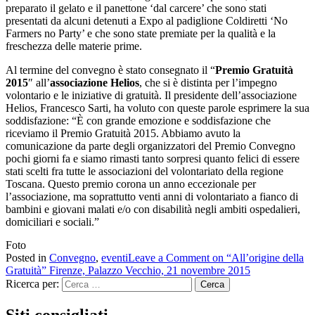
preparato il gelato e il panettone ‘dal carcere’ che sono stati
presentati da alcuni detenuti a Expo al padiglione Coldiretti ‘No
Farmers no Party’ e che sono state premiate per la qualità e la
freschezza delle materie prime.
Al termine del convegno è stato consegnato il “
Premio Gratuità
2015
″ all’
associazione Helios
, che si è distinta per l’impegno
volontario e le iniziative di gratuità. Il presidente dell’associazione
Helios, Francesco Sarti, ha voluto con queste parole esprimere la sua
soddisfazione: “Ѐ con grande emozione e soddisfazione che
riceviamo il Premio Gratuità 2015. Abbiamo avuto la
comunicazione da parte degli organizzatori del Premio Convegno
pochi giorni fa e siamo rimasti tanto sorpresi quanto felici di essere
stati scelti fra tutte le associazioni del volontariato della regione
Toscana. Questo premio corona un anno eccezionale per
l’associazione, ma soprattutto venti anni di volontariato a fianco di
bambini e giovani malati e/o con disabilità negli ambiti ospedalieri,
domiciliari e sociali.”
Foto
Posted in
Convegno
,
eventi
Leave a Comment
on “All’origine della
Gratuità” Firenze, Palazzo Vecchio, 21 novembre 2015
Ricerca per:
Siti consigliati