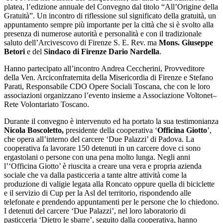
platea, l’edizione annuale del Convegno dal titolo “All’Origine della
Gratuità”. Un incontro di riflessione sul significato della gratuità, un
appuntamento sempre più importante per la città che si è svolto alla
presenza di numerose autorità e personalità e con il tradizionale
saluto dell’Arcivescovo di Firenze S. E. Rev. ma
Mons. Giuseppe
Betori
e del
Sindaco di Firenze Dario Nardella
.
Hanno partecipato all’incontro Andrea Ceccherini, Provveditore
della Ven. Arciconfraternita della Misericordia di Firenze e Stefano
Parati, Responsabile CDO Opere Sociali Toscana, che con le loro
associazioni organizzano l’evento insieme a Associazione Voltonet–
Rete Volontariato Toscano.
Durante il convegno è intervenuto ed ha portato la sua testimonianza
Nicola Boscoletto,
presidente della cooperativa ‘
Officina Giotto
’,
che opera all’interno del carcere ‘Due Palazzi’ di Padova. La
cooperativa fa lavorare 150 detenuti in un carcere dove ci sono
ergastolani o persone con una pena molto lunga. Negli anni
l’‘Officina Giotto’ è riuscita a creare una vera e propria azienda
sociale che va dalla pasticceria a tante altre attività come la
produzione di valigie legata alla Roncato oppure quella di biciclette
e il servizio di Cup per la Asl del territorio, rispondendo alle
telefonate e prendendo appuntamenti per le persone che lo chiedono.
I detenuti del carcere ‘Due Palazzi’, nel loro laboratorio di
pasticceria ‘Dietro le sbarre’, seguito dalla cooperativa, hanno