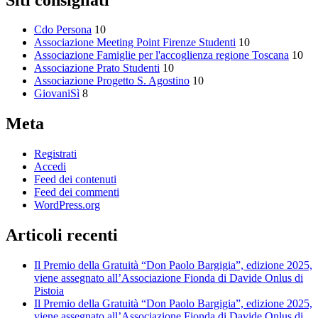
Cdo Persona
10
Associazione Meeting Point Firenze Studenti
10
Associazione Famiglie per l'accoglienza regione Toscana
10
Associazione Prato Studenti
10
Associazione Progetto S. Agostino
10
GiovaniSì
8
Meta
Registrati
Accedi
Feed dei contenuti
Feed dei commenti
WordPress.org
Articoli recenti
Il Premio della Gratuità “Don Paolo Bargigia”, edizione 2025,
viene assegnato all’Associazione Fionda di Davide Onlus di
Pistoia
Il Premio della Gratuità “Don Paolo Bargigia”, edizione 2025,
viene assegnato all’Associazione Fionda di Davide Onlus di