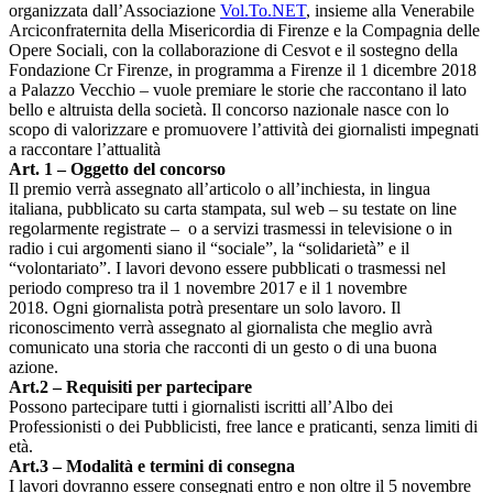
organizzata dall’Associazione
Vol.To.NET
, insieme alla Venerabile
Arciconfraternita della Misericordia di Firenze e la Compagnia delle
Opere Sociali, con la collaborazione di Cesvot e il sostegno della
Fondazione Cr Firenze, in programma a Firenze il 1 dicembre 2018
a Palazzo Vecchio – vuole premiare le storie che raccontano il lato
bello e altruista della società. Il concorso nazionale nasce con lo
scopo di valorizzare e promuovere l’attività dei giornalisti impegnati
a raccontare l’attualità
Art. 1 – Oggetto del concorso
Il premio verrà assegnato all’articolo o all’inchiesta, in lingua
italiana, pubblicato su carta stampata, sul web – su testate on line
regolarmente registrate – o a servizi trasmessi in televisione o in
radio i cui argomenti siano il “sociale”, la “solidarietà” e il
“volontariato”. I lavori devono essere pubblicati o trasmessi nel
periodo compreso tra il 1 novembre 2017 e il 1 novembre
2018. Ogni giornalista potrà presentare un solo lavoro. Il
riconoscimento verrà assegnato al giornalista che meglio avrà
comunicato una storia che racconti di un gesto o di una buona
azione.
Art.2 – Requisiti per partecipare
Possono partecipare tutti i giornalisti iscritti all’Albo dei
Professionisti o dei Pubblicisti, free lance e praticanti, senza limiti di
età.
Art.3 – Modalità e termini di consegna
I lavori dovranno essere consegnati entro e non oltre il 5 novembre