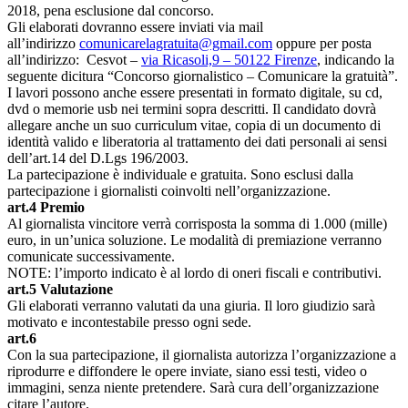
2018, pena esclusione dal concorso.
Gli elaborati dovranno essere inviati via mail
all’indirizzo
comunicarelagrat
uita@gmail.com
oppure per posta
all’indirizzo: Cesvot –
via Ricasoli,9 – 50122 Firenze
, indicando la
seguente dicitura “Concorso giornalistico – Comunicare la gratuità”.
I lavori possono anche essere presentati in formato digitale, su cd,
dvd o memorie usb nei termini sopra descritti. Il candidato dovrà
allegare anche un suo curriculum vitae, copia di un documento di
identità valido e liberatoria al trattamento dei dati personali ai sensi
dell’art.14 del D.Lgs 196/2003.
La partecipazione è individuale e gratuita. Sono esclusi dalla
partecipazione i giornalisti coinvolti nell’organizzazione.
art.4 Premio
Al giornalista vincitore verrà corrisposta la somma di 1.000 (mille)
euro, in un’unica soluzione. Le modalità di premiazione verranno
comunicate successivamente.
NOTE: l’importo indicato è al lordo di oneri fiscali e contributivi.
art.5 Valutazione
Gli elaborati verranno valutati da una giuria. Il loro giudizio sarà
motivato e incontestabile presso ogni sede.
art.6
Con la sua partecipazione, il giornalista autorizza l’organizzazione a
riprodurre e diffondere le opere inviate, siano essi testi, video o
immagini, senza niente pretendere. Sarà cura dell’organizzazione
citare l’autore.