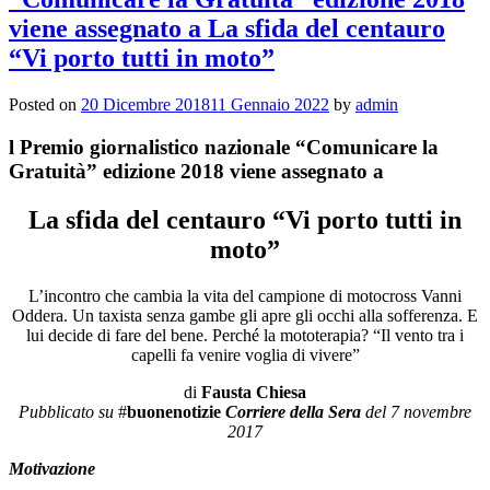
Gratuità
“Don
viene assegnato a La sfida del centauro
Paolo
“Vi porto tutti in moto”
Bargigia”,
edizione
2018,
Posted on
20 Dicembre 2018
11 Gennaio 2022
by
admin
viene
assegnato
l Premio giornalistico nazionale “Comunicare la
all’Associazione
Gratuità” edizione 2018 viene assegnato a
Gruppo
Perchè
La sfida del centauro “Vi porto tutti in
No?
moto”
L’incontro che cambia la vita del campione di motocross Vanni
Oddera. Un taxista senza gambe gli apre gli occhi alla sofferenza. E
lui decide di fare del bene. Perché la mototerapia? “Il vento tra i
capelli fa venire voglia di vivere”
di
Fausta Chiesa
Pubblicato su
#
buonenotizie
Corriere della Sera
del 7 novembre
2017
Motivazione