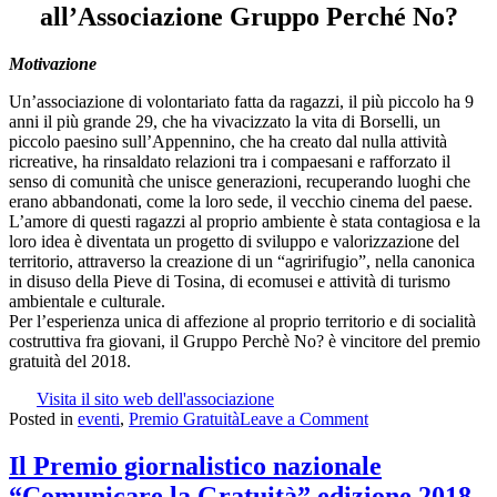
all’Associazione Gruppo Perché No?
Motivazione
Un’associazione di volontariato fatta da ragazzi, il più piccolo ha 9
anni il più grande 29, che ha vivacizzato la vita di Borselli, un
piccolo paesino sull’Appennino, che ha creato dal nulla attività
ricreative, ha rinsaldato relazioni tra i compaesani e rafforzato il
senso di comunità che unisce generazioni, recuperando luoghi che
erano abbandonati, come la loro sede, il vecchio cinema del paese.
L’amore di questi ragazzi al proprio ambiente è stata contagiosa e la
loro idea è diventata un progetto di sviluppo e valorizzazione del
territorio, attraverso la creazione di un “agririfugio”, nella canonica
in disuso della Pieve di Tosina, di ecomusei e attività di turismo
ambientale e culturale.
Per l’esperienza unica di affezione al proprio territorio e di socialità
costruttiva fra giovani, il Gruppo Perchè No? è vincitore del premio
gratuità del 2018.
Visita il sito web dell'associazione
on
Posted in
eventi
,
Premio Gratuità
Leave a Comment
Il
Premio
Il Premio giornalistico nazionale
della
“Comunicare la Gratuità” edizione 2018