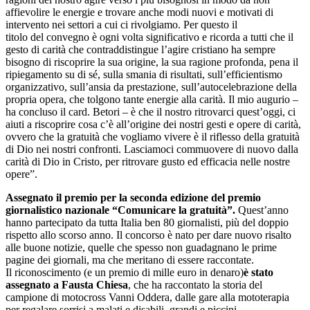
affievolire le energie e trovare anche modi nuovi e motivati di
intervento nei settori a cui ci rivolgiamo. Per questo il
titolo del convegno è ogni volta significativo e ricorda a tutti che il
gesto di carità che contraddistingue l’agire cristiano ha sempre
bisogno di riscoprire la sua origine, la sua ragione profonda, pena il
ripiegamento su di sé, sulla smania di risultati, sull’efficientismo
organizzativo, sull’ansia da prestazione, sull’autocelebrazione della
propria opera, che tolgono tante energie alla carità. Il mio augurio –
ha concluso il card. Betori – è che il nostro ritrovarci quest’oggi, ci
aiuti a riscoprire cosa c’è all’origine dei nostri gesti e opere di carità,
ovvero che la gratuità che vogliamo vivere è il riflesso della gratuità
di Dio nei nostri confronti. Lasciamoci commuovere di nuovo dalla
carità di Dio in Cristo, per ritrovare gusto ed efficacia nelle nostre
opere”.
Assegnato il premio per la seconda edizione del premio
giornalistico nazionale “Comunicare la gratuità”.
Quest’anno
hanno partecipato da tutta Italia ben 80 giornalisti, più del doppio
rispetto allo scorso anno. Il concorso è nato per dare nuovo risalto
alle buone notizie, quelle che spesso non guadagnano le prime
pagine dei giornali, ma che meritano di essere raccontate.
Il riconoscimento (e un premio di mille euro in denaro)
è stato
assegnato a Fausta Chiesa
, che ha raccontato la storia del
campione di motocross Vanni Oddera, dalle gare alla mototerapia
per regalare sorrisi a malati e disabili, grandi e piccini.