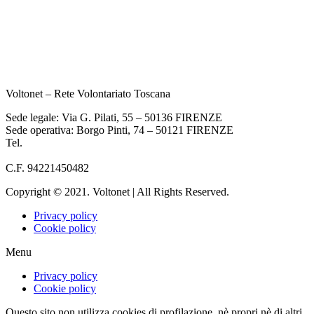
Voltonet – Rete Volontariato Toscana
Sede legale: Via G. Pilati, 55 – 50136 FIRENZE
Sede operativa: Borgo Pinti, 74 – 50121 FIRENZE
Tel.
055 933284
info@voltonet.it
C.F. 94221450482
Copyright © 2021. Voltonet | All Rights Reserved.
Privacy policy
Cookie policy
Menu
Privacy policy
Cookie policy
Questo sito non utilizza cookies di profilazione, nè propri nè di altri