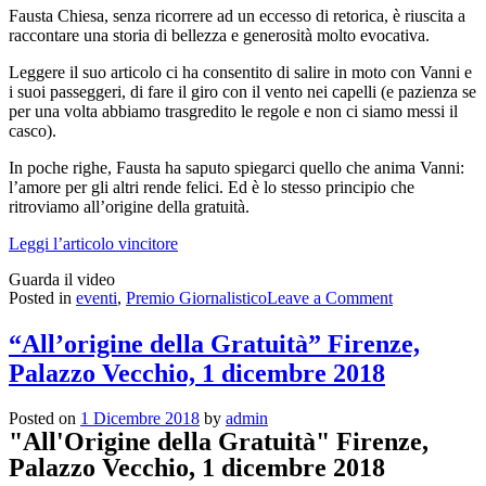
Fausta Chiesa, senza ricorrere ad un eccesso di retorica, è riuscita a
raccontare una storia di bellezza e generosità molto evocativa.
Leggere il suo articolo ci ha consentito di salire in moto con Vanni e
i suoi passeggeri, di fare il giro con il vento nei capelli (e pazienza se
per una volta abbiamo trasgredito le regole e non ci siamo messi il
casco).
In poche righe, Fausta ha saputo spiegarci quello che anima Vanni:
l’amore per gli altri rende felici. Ed è lo stesso principio che
ritroviamo all’origine della gratuità.
Leggi l’articolo vincitore
Guarda il video
on
Posted in
eventi
,
Premio Giornalistico
Leave a Comment
Il
Premio
“All’origine della Gratuità” Firenze,
giornalistico
Palazzo Vecchio, 1 dicembre 2018
nazionale
“Comunicare
la
Posted on
1 Dicembre 2018
by
admin
Gratuità”
"All'Origine della Gratuità" Firenze,
edizione
Palazzo Vecchio, 1 dicembre 2018
2018