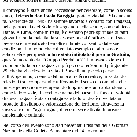
Il convegno è stata anche l’occasione per celebrare, come lo scorso
anno, il
ricordo don Paolo Bargigia
, portato via dalla Sla due anni
fa. Sacerdote dal 1985, ha sempre lavorato a contatto con i ragazzi,
nella parrocchia del Sodo e insegnando nelle scuole, come al liceo
Dante. A Lima, come in Italia, è diventato padre spirituale di tanti
giovani. Con la malattia, la sua vocazione si è rafforzata e il suo
lavoro si è intensificato ben oltre il limite consentito dalle sue
condizioni. Un uomo che è diventato esempio di altruismo e
solidarietà e per questo
a lui è stato intitolato il premio Gratuità
,
quest’anno vinto dal “Gruppo Perché no?”. Un’associazione di
volontariato fatta da ragazzi, il più piccolo ha 9 anni il più grande
29, che ha vivacizzato la vita di Borselli, un piccolo paese
sull’Appennino, creando dal nulla attività ricreative, rinsaldando
relazioni tra i compaesani e rafforzando il senso di comunità che
unisce generazioni e recuperando luoghi che erano abbandonati,
come la loro sede, il vecchio cinema del paese. La forza di volontà
di questi ragazzi è stata contagiosa e la loro idea è diventata un
progetto di sviluppo e valorizzazione del territorio, attraverso la
creazione di un “agririfugio”, di ecomusei e attività di turismo
ambientale e culturale.
Nel corso dell’evento sono stati presentati i risultati della Giornata
Nazionale della Colletta Alimentare del 24 novembre.