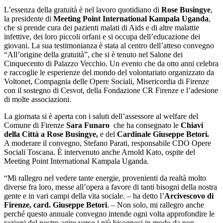
viene
L’essenza della gratuità è nel lavoro quotidiano di
Rose Busingye
,
assegnato
la presidente di
Meeting Point International Kampala Uganda
,
a
che si prende cura dei pazienti malati di Aids e di altre malattie
La
infettive, dei loro piccoli orfani e si occupa dell’educazione dei
sfida
giovani. La sua testimonianza è stata al centro dell’atteso convegno
del
“All’origine della gratuità”, che si è tenuto nel Salone dei
centauro
Cinquecento di Palazzo Vecchio. Un evento che da otto anni celebra
“Vi
e raccoglie le esperienze del mondo del volontariato organizzato da
porto
Voltonet, Compagnia delle Opere Sociali, Misericordia di Firenze
tutti
con il sostegno di Cesvot, della Fondazione CR Firenze e l’adesione
in
di molte associazioni.
moto”
La giornata si è aperta con i saluti dell’assessore al welfare del
Comune di Firenze
Sara Funaro
che ha consegnato le
Chiavi
della Città a Rose Busingye,
e del
Cardinale Giuseppe Betori.
A moderare il convegno, Stefano Parati, responsabile CDO Opere
Sociali Toscana. Ѐ intervenuto anche Arnold Kato, ospite del
Meeting Point International Kampala Uganda.
“Mi rallegro nel vedere tante energie, provenienti da realtà molto
diverse fra loro, messe all’opera a favore di tanti bisogni della nostra
gente e in vari campi della vita sociale. – ha detto l’
Arcivescovo di
Firenze, card.
Giuseppe Betori
. – Non solo, mi rallegro anche
perché questo annuale convegno intende ogni volta approfondire le
ragioni del nostro agire verso i più bisognosi in modo da non