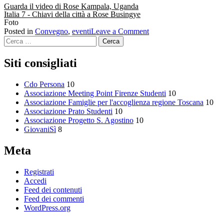
Guarda il video di Rose Kampala, Uganda
Italia 7 - Chiavi della città a Rose Busingye
Foto
on
Posted in
Convegno
,
eventi
Leave a Comment
Ricerca
“All’origine
per:
della
Gratuità”
Siti consigliati
Firenze,
Palazzo
Cdo Persona
10
Vecchio,
Associazione Meeting Point Firenze Studenti
10
1
Associazione Famiglie per l'accoglienza regione Toscana
10
dicembre
Associazione Prato Studenti
10
2018
Associazione Progetto S. Agostino
10
GiovaniSì
8
Meta
Registrati
Accedi
Feed dei contenuti
Feed dei commenti
WordPress.org