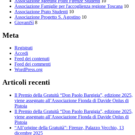
Associazione Meeting Point Firenze Studenti
10
Associazione Famiglie per l'accoglienza regione Toscana
10
Associazione Prato Studenti
10
Associazione Progetto S. Agostino
10
GiovaniSì
8
Meta
Registrati
Accedi
Feed dei contenuti
Feed dei commenti
WordPress.org
Articoli recenti
Il Premio della Gratuità “Don Paolo Bargigia”, edizione 2025,
viene assegnato all’Associazione Fionda di Davide Onlus di
Pistoia
Il Premio della Gratuità “Don Paolo Bargigia”, edizione 2025,
viene assegnato all’Associazione Fionda di Davide Onlus di
Pistoia
“All’origine della Gratuità”: Firenze, Palazzo Vecchio, 13
dicembre 2025