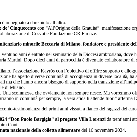
 è impegnato a dare aiuto all’altro.
e de’ Cinquecento
con “All’Origine della Gratuità”, manifestazione org
collaborazione di Cesvot e Fondazione CR Firenze.
nitenziario minorile Beccaria di Milano, fondatore e presidente del
a ventuno anni è entrato nel seminario della Diocesi ambrosiana, dove 
aria Martini. Dopo dieci anni di parrocchia è diventato collaboratore 
no, l’associazione Kayrós con l’obiettivo di offrire supporto e alloggio
ciazione ha aperto diverse comunità di accoglienza in diverse località, h
ali ma che hanno ancora bisogno di supporto nella transizione all’indipen
ile di Milano.
egole. Una scommessa che ovviamente non sempre riesce. Ma vorremmo offrir
rimarranno in comunità per sempre, la vera sfida li attende fuori” afferma
acconto-testimonianza dei primi anni vissuti a fianco dei ragazzi del car
2024 “Don Paolo Bargigia” al progetto Villa Lorenzi
da trent’anni att
aira Conti.
ta nazionale della colletta alimentare
del 16 novembre 2024.