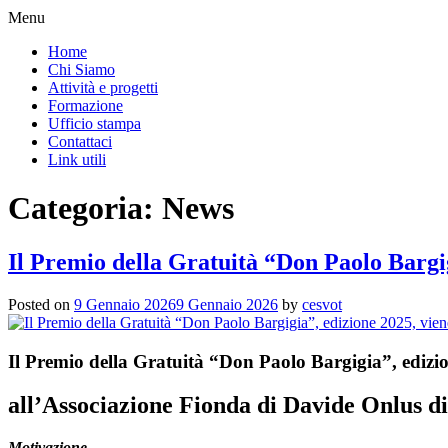
Menu
Home
Chi Siamo
Attività e progetti
Formazione
Ufficio stampa
Contattaci
Link utili
Categoria:
News
Il Premio della Gratuità “Don Paolo Bargig
Posted on
9 Gennaio 2026
9 Gennaio 2026
by
cesvot
Il Premio della Gratuità “Don Paolo Bargigia”, edizi
all’Associazione Fionda di Davide Onlus di
Motivazione