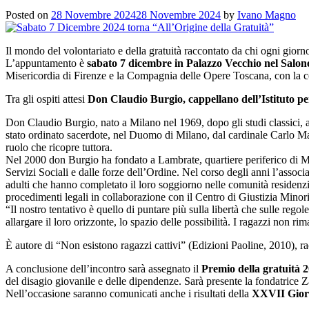
Posted on
28 Novembre 2024
28 Novembre 2024
by
Ivano Magno
Il mondo del volontariato e della gratuità raccontato da chi ogni giorno
L’appuntamento è
sabato 7 dicembre in Palazzo Vecchio nel Salon
Misericordia di Firenze e la Compagnia delle Opere Toscana, con la 
Tra gli ospiti attesi
Don Claudio Burgio, cappellano dell’Istituto pe
Don Claudio Burgio, nato a Milano nel 1969, dopo gli studi classici, 
stato ordinato sacerdote, nel Duomo di Milano, dal cardinale Carlo M
ruolo che ricopre tuttora.
Nel 2000 don Burgio ha fondato a Lambrate, quartiere periferico di Mila
Servizi Sociali e dalle forze dell’Ordine. Nel corso degli anni l’asso
adulti che hanno completato il loro soggiorno nelle comunità residenzi
procedimenti legali in collaborazione con il Centro di Giustizia Minor
“Il nostro tentativo è quello di puntare più sulla libertà che sulle r
allargare il loro orizzonte, lo spazio delle possibilità. I ragazzi non 
È autore di “Non esistono ragazzi cattivi” (Edizioni Paoline, 2010), r
A conclusione dell’incontro sarà assegnato il
Premio della gratuità 
del disagio giovanile e delle dipendenze. Sarà presente la fondatrice Z
Nell’occasione saranno comunicati anche i risultati della
XXVII Giorna