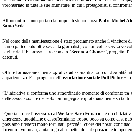
volontariato in tutte le sue sfumature, in cui i protagonisti si confronta
All’incontro hanno portato la propria testimonianza
Padre Michel Abb
Santa Sede
.
Nel corso della manifestazione è stato proclamato anche il vincitore di
hanno partecipato oltre sessanta giornalisti, con articoli e servizi ve
pagine de L’Espresso ha raccontato “
Seconda Chance
”, progetto d’
detenuti.
Offrire formazione cinematografica ad aspiranti attori con disabilità int
appartenenza. È il progetto dell’
associazione sociale Poti Pictures
, a
“L’iniziativa si conferma uno straordinario momento di confronto tra gl
delle associazioni e dei volontari impegnate quotidianamente su tanti f
“Questa – dice l’
assessora al Welfare Sara Funaro
– è una iniziativ
emergenze quotidiane e ci soffermiamo troppo poco su come ci si può spe
possiamo ritenerci molto fortunati, perché il cuore dei nostri concitta
facendo i volontari, aiutano gli altri mettendo a disposizione tempo, 