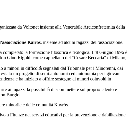
anizzata da Voltonet insieme alla Venerabile Arciconfraternita della
l’associazione Kairòs
, insieme ad alcuni ragazzi dell’associazione.
ha completato la formazione filosofica e teologica. L’8 Giugno 1996 è
di don Gino Rigoldi come cappellano del “Cesare Beccaria” di Milano,
 a minori in difficoltà segnalati dal Tribunale per i Minorenni, dai
a avviato un progetto di semi-autonomia ed autonomia per i giovani
denza e ha iniziato a offrire sostegno ai minori coinvolti in
e ai ragazzi la possibilità di scommettere sul proprio talento e
 Don Burgio.
cere minorile e delle comunità Kayrós.
ivo a Firenze nei servizi educativi per la prevenzione e riabilitazione