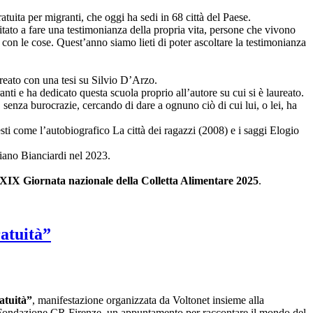
gratuita per migranti, che oggi ha sedi in 68 città del Paese.
tato a fare una testimonianza della propria vita, persone che vivono
 con le cose. Quest’anno siamo lieti di poter ascoltare la testimonianza
aureato con una tesi su Silvio D’Arzo.
nti e ha dedicato questa scuola proprio all’autore su cui si è laureato.
, senza burocrazie, cercando di dare a ognuno ciò di cui lui, o lei, ha
esti come l’autobiografico La città dei ragazzi (2008) e i saggi Elogio
ciano Bianciardi nel 2023.
XIX Giornata nazionale della Colletta Alimentare 2025
.
atuità”
ratuità”
, manifestazione organizzata da Voltonet insieme alla
la Fondazione CR Firenze, un appuntamento per raccontare il mondo del