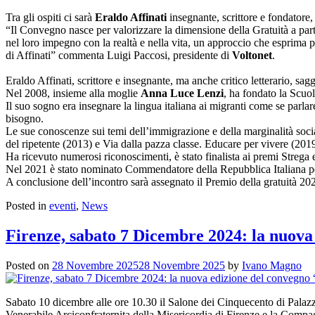
Tra gli ospiti ci sarà
Eraldo Affinati
insegnante, scrittore e fondatore
“Il Convegno nasce per valorizzare la dimensione della Gratuità a par
nel loro impegno con la realtà e nella vita, un approccio che esprima p
di Affinati” commenta Luigi Paccosi, presidente di
Voltonet
.
Eraldo Affinati, scrittore e insegnante, ma anche critico letterario, sa
Nel 2008, insieme alla moglie
Anna Luce Lenzi
, ha fondato la Scuol
Il suo sogno era insegnare la lingua italiana ai migranti come se parlar
bisogno.
Le sue conoscenze sui temi dell’immigrazione e della marginalità sociale
del ripetente (2013) e Via dalla pazza classe. Educare per vivere (2019
Ha ricevuto numerosi riconoscimenti, è stato finalista ai premi Streg
Nel 2021 è stato nominato Commendatore della Repubblica Italiana pe
A conclusione dell’incontro sarà assegnato il Premio della gratuità 20
Posted in
eventi
,
News
Firenze, sabato 7 Dicembre 2024: la nuova 
Posted on
28 Novembre 2025
28 Novembre 2025
by
Ivano Magno
Sabato 10 dicembre alle ore 10.30 il Salone dei Cinquecento di Palazz
Venerabile Arciconfraternita della Misericordia di Firenze e la Comp