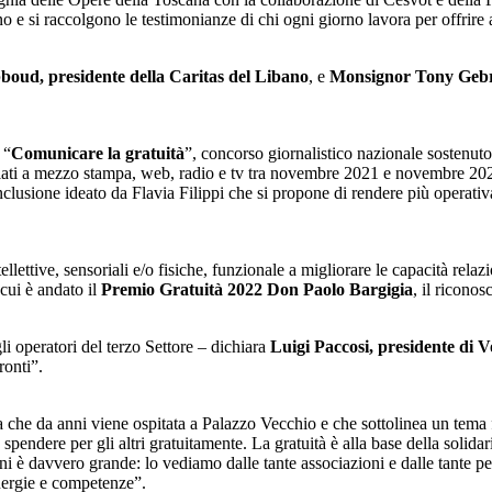
no e si raccolgono le testimonianze di chi ogni giorno lavora per offrire a
oud, presidente della Caritas del Libano
, e
Monsignor Tony Gebra
 “
Comunicare la gratuità
”, concorso giornalistico nazionale sostenut
icolati a mezzo stampa, web, radio e tv tra novembre 2021 e novembre 202
inclusione ideato da Flavia Filippi che si propone di rendere più operat
ellettive, sensoriali e/o fisiche, funzionale a migliorare le capacità rela
 cui è andato il
Premio Gratuità 2022 Don Paolo Bargigia
, il riconos
i operatori del terzo Settore – dichiara
Luigi Paccosi, presidente di V
ronti”.
a che da anni viene ospitata a Palazzo Vecchio e che sottolinea un tema 
ndere per gli altri gratuitamente. La gratuità è alla base della solidari
dini è davvero grande: lo vediamo dalle tante associazioni e dalle tante p
energie e competenze”.