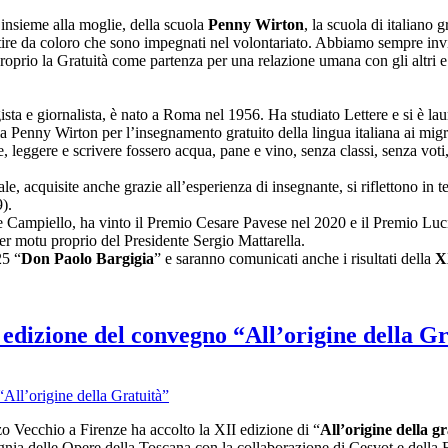
, insieme alla moglie, della scuola
Penny Wirton
, la scuola di italiano 
tire da coloro che sono impegnati nel volontariato. Abbiamo sempre invi
roprio la Gratuità come partenza per una relazione umana con gli altri e
ggista e giornalista, è nato a Roma nel 1956. Ha studiato Lettere e si è l
a Penny Wirton per l’insegnamento gratuito della lingua italiana ai migra
e, leggere e scrivere fossero acqua, pane e vino, senza classi, senza voti
, acquisite anche grazie all’esperienza di insegnante, si riflettono in t
).
a e Campiello, ha vinto il Premio Cesare Pavese nel 2020 e il Premio Lu
r motu proprio del Presidente Sergio Mattarella.
25 “
Don Paolo Bargigia
” e saranno comunicati anche i risultati della
X
edizione del convegno “All’origine della Gr
o Vecchio a Firenze ha accolto la XII edizione di “
All’origine della g
agnia delle Opere della Toscana con la collaborazione di Cesvot e del