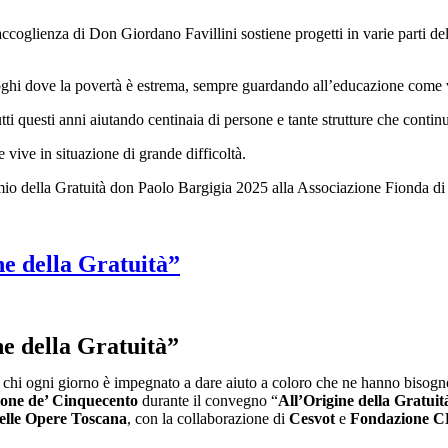
ccoglienza di Don Giordano Favillini sostiene progetti in varie parti de
oghi dove la povertà è estrema, sempre guardando all’educazione come v
 tutti questi anni aiutando centinaia di persone e tante strutture che con
e vive in situazione di grande difficoltà.
remio della Gratuità don Paolo Bargigia 2025 alla Associazione Fionda d
e della Gratuità”
e della Gratuità”
i chi ogni giorno è impegnato a dare aiuto a coloro che ne hanno bisogn
lone de’ Cinquecento
durante il convegno “
All’Origine della Gratuit
lle Opere Toscana
, con la collaborazione di
Cesvot
e
Fondazione C