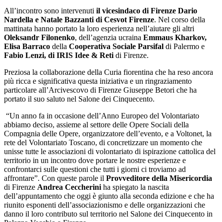
All’incontro sono intervenuti
il vicesindaco di Firenze Dario
Nardella e Natale Bazzanti di Cesvot Firenze
. Nel corso della
mattinata hanno portato la loro esperienza nell’aiutare gli altri
Oleksandr Filonenko
, dell’agenzia ucraina
Emmaus Kharkov,
Elisa Barraco
della
Cooperativa Sociale Parsifal
di Palermo e
Fabio Lenzi, di IRIS Idee & Reti
di Firenze.
Preziosa la collaborazione della Curia fiorentina che ha reso ancora
più ricca e significativa questa iniziativa e un ringraziamento
particolare all’Arcivescovo di Firenze Giuseppe Betori che ha
portato il suo saluto nel Salone dei Cinquecento.
“Un anno fa in occasione dell’Anno Europeo del Volontariato
abbiamo deciso, assieme al settore delle Opere Sociali della
Compagnia delle Opere, organizzatore dell’evento, e a Voltonet, la
rete del Volontariato Toscano, di concretizzare un momento che
unisse tutte le associazioni di volontariato di ispirazione cattolica del
territorio in un incontro dove portare le nostre esperienze e
confrontarci sulle questioni che tutti i giorni ci troviamo ad
affrontare”. Con queste parole il
Provveditore della Misericordia
di Firenze
Andrea Ceccherini
ha spiegato la nascita
dell’appuntamento che oggi è giunto alla seconda edizione e che ha
riunito esponenti dell’associazionismo e delle organizzazioni che
danno il loro contributo sul territorio nel Salone dei Cinquecento in