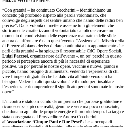
Palazzo Vecchio a Firenze.
“Con gratuità – ha continuato Ceccherini – identifichiamo un
concetto più profondo rispetto alla parola volontariato, che
coinvolge degli aspetti del sentire umano che hanno delle radici ben
precise”. Dalla volontà di mettere assieme tutti gli elementi che
storicamente caratterizzano il volontariato cattolico e creare un
momento di condivisione delle esperienze maturate e delle sfide
ancora da affrontare è nato quest’evento. “Assieme alla Misericordia
di Firenze abbiamo deciso di dare continuità a un appuntamento che
parli della gratuità – ha spiegato il responsabile CdO Opere Sociali,
Luigi Paccosi
, organizzatore dell’evento -, un po’ perché in questo
periodo si percepisce ancora di più la necessità di esperienze
positive, un po’ perché le nostre opere, vecchie e nuove, grandi e
piccole, hanno bisogno di alimentarsi vedendo l’esperienza di chi
vive l’impeto di gratuità che ha dato vita all’aiuto verso chi ha
bisogno. Vedere in altri questa volontà è il modo per rinsaldare
l’esperienza e ricomprendere il significato per cui sono nate le nostre
opere”.
L’incontro è stato arricchito da un premio che portasse gratitudine e
riconoscenza a piccole realtà, genuine e vere ma poco conosciute,
che donano agli altri le proprie energie e il proprio tempo. La targa è
stata consegnata dal Provveditore Andrea Ceccherini
all’
associazione ‘Cinque Pani e Due Pesci’
che si occupa di
accoglienza in famiglia di bambini, alla quale oltre alla targa ricordo