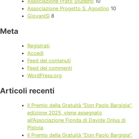
Associazione Prato Studenti
10
Associazione Progetto S. Agostino
10
GiovaniSì
8
Meta
Registrati
Accedi
Feed dei contenuti
Feed dei commenti
WordPress.org
Articoli recenti
Il Premio della Gratuità “Don Paolo Bargigia”,
edizione 2025, viene assegnato
all’Associazione Fionda di Davide Onlus di
Pistoia
Il Premio della Gratuità “Don Paolo Bargigia”,