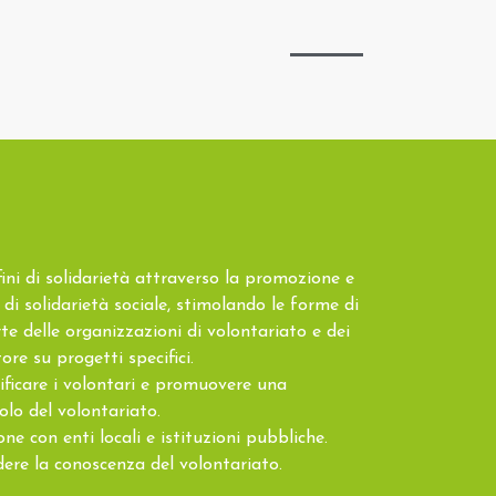
ini di solidarietà attraverso la promozione e
 di solidarietà sociale, stimolando le forme di
te delle organizzazioni di volontariato e dei
ore su progetti specifici.
lificare i volontari e promuovere una
olo del volontariato.
one con enti locali e istituzioni pubbliche.
dere la conoscenza del volontariato.