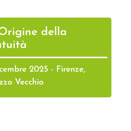
'Origine della
tuità
icembre 2025 - Firenze,
zzo Vecchio