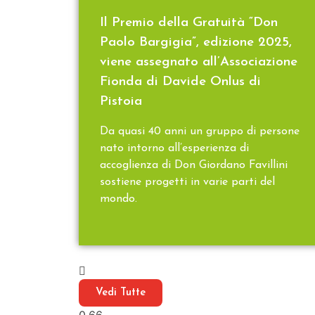
Il Premio della Gratuità “Don
Paolo Bargigia”, edizione 2025,
viene assegnato all’Associazione
Fionda di Davide Onlus di
Pistoia
Da quasi 40 anni un gruppo di persone
nato intorno all’esperienza di
accoglienza di Don Giordano Favillini
sostiene progetti in varie parti del
mondo.
Vedi Tutte