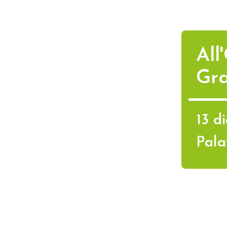
All
Gra
13 d
Pala