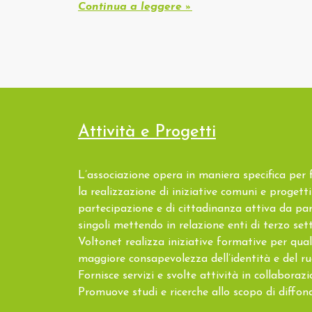
Continua a leggere »
Attività e Progetti
L’associazione opera in maniera specifica per f
la realizzazione di iniziative comuni e progetti
partecipazione e di cittadinanza attiva da par
singoli mettendo in relazione enti di terzo sett
Voltonet realizza iniziative formative per qua
maggiore consapevolezza dell’identità e del ru
Fornisce servizi e svolte attività in collaborazi
Promuove studi e ricerche allo scopo di diffon