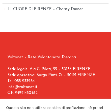
IL CUORE DI FIRENZE – Charity Dinner
Voltonet – Rete Volontariato Toscana
Sede legale: Via G. Pilati, 55 – 50136 FIRENZE
Sede operativa: Borgo Pinti, 74 – 50121 FIRENZE
Tel.
055 933284
info@voltonet.it
C.F. 94221450482
Copyright © 2021. Voltonet | All Rights Reserved.
Questo sito non utilizza cookies di profilazione, nè propri