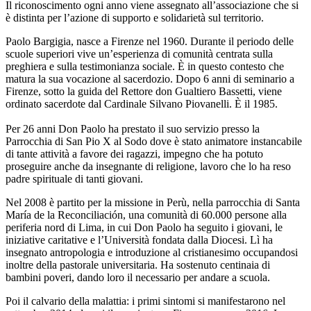
Il riconoscimento ogni anno viene assegnato all’associazione che si
è distinta per l’azione di supporto e solidarietà sul territorio.
Paolo Bargigia, nasce a Firenze nel 1960. Durante il periodo delle
scuole superiori vive un’esperienza di comunità centrata sulla
preghiera e sulla testimonianza sociale. È in questo contesto che
matura la sua vocazione al sacerdozio. Dopo 6 anni di seminario a
Firenze, sotto la guida del Rettore don Gualtiero Bassetti, viene
ordinato sacerdote dal Cardinale Silvano Piovanelli. È il 1985.
Per 26 anni Don Paolo ha prestato il suo servizio presso la
Parrocchia di San Pio X al Sodo dove è stato animatore instancabile
di tante attività a favore dei ragazzi, impegno che ha potuto
proseguire anche da insegnante di religione, lavoro che lo ha reso
padre spirituale di tanti giovani.
Nel 2008 è partito per la missione in Perù, nella parrocchia di Santa
María de la Reconciliación, una comunità di 60.000 persone alla
periferia nord di Lima, in cui Don Paolo ha seguito i giovani, le
iniziative caritative e l’Università fondata dalla Diocesi. Lì ha
insegnato antropologia e introduzione al cristianesimo occupandosi
inoltre della pastorale universitaria. Ha sostenuto centinaia di
bambini poveri, dando loro il necessario per andare a scuola.
Poi il calvario della malattia: i primi sintomi si manifestarono nel