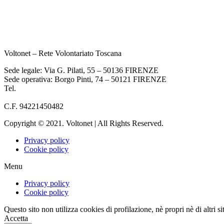
Voltonet – Rete Volontariato Toscana
Sede legale: Via G. Pilati, 55 – 50136 FIRENZE
Sede operativa: Borgo Pinti, 74 – 50121 FIRENZE
Tel.
055 933284
info@voltonet.it
C.F. 94221450482
Copyright © 2021. Voltonet | All Rights Reserved.
Privacy policy
Cookie policy
Menu
Privacy policy
Cookie policy
Questo sito non utilizza cookies di profilazione, nè propri nè di altri sit
Accetta