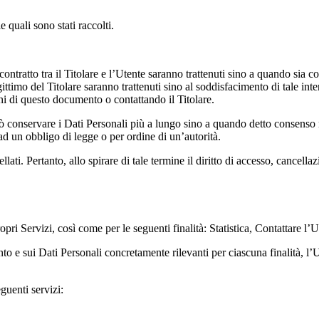
e quali sono stati raccolti.
contratto tra il Titolare e l’Utente saranno trattenuti sino a quando sia c
legittimo del Titolare saranno trattenuti sino al soddisfacimento di tale in
ioni di questo documento o contattando il Titolare.
uò conservare i Dati Personali più a lungo sino a quando detto consenso n
d un obbligo di legge o per ordine di un’autorità.
i. Pertanto, allo spirare di tale termine il diritto di accesso, cancellazi
ropri Servizi, così come per le seguenti finalità: Statistica, Contattare l
mento e sui Dati Personali concretamente rilevanti per ciascuna finalità, l
eguenti servizi: