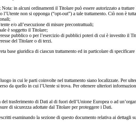
; Nota: in alcuni ordinamenti il Titolare può essere autorizzato a tratta
do l’Utente non si opponga (“opt-out”) a tale trattamento. Ciò non è tutta
onali;
tente e/o all’esecuzione di misure precontrattuali;
le è soggetto il Titolare;
esse pubblico o per l’esercizio di pubblici poteri di cui è investito il Tit
resse del Titolare o di terzi.
ta base giuridica di ciascun trattamento ed in particolare di specificare s
 luogo in cui le parti coinvolte nel trattamento siano localizzate. Per ulter
erso da quello in cui l’Utente si trova. Per ottenere ulteriori informazio
a del trasferimento di Dati al di fuori dell’Unione Europea o ad un’organ
e di sicurezza adottate dal Titolare per proteggere i Dati.
critti esaminando la sezione di questo documento relativa ai dettagli su