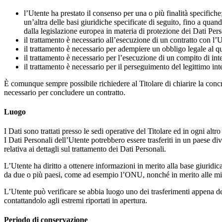
l’Utente ha prestato il consenso per una o più finalità specifiche
un’altra delle basi giuridiche specificate di seguito, fino a quan
dalla legislazione europea in materia di protezione dei Dati Pers
il trattamento è necessario all’esecuzione di un contratto con l’U
il trattamento è necessario per adempiere un obbligo legale al qua
il trattamento è necessario per l’esecuzione di un compito di inter
il trattamento è necessario per il perseguimento del legittimo inte
È comunque sempre possibile richiedere al Titolare di chiarire la concre
necessario per concludere un contratto.
Luogo
I Dati sono trattati presso le sedi operative del Titolare ed in ogni altro
I Dati Personali dell’Utente potrebbero essere trasferiti in un paese div
relativa ai dettagli sul trattamento dei Dati Personali.
L’Utente ha diritto a ottenere informazioni in merito alla base giuridic
da due o più paesi, come ad esempio l’ONU, nonché in merito alle misur
L’Utente può verificare se abbia luogo uno dei trasferimenti appena des
contattandolo agli estremi riportati in apertura.
Periodo di conservazione