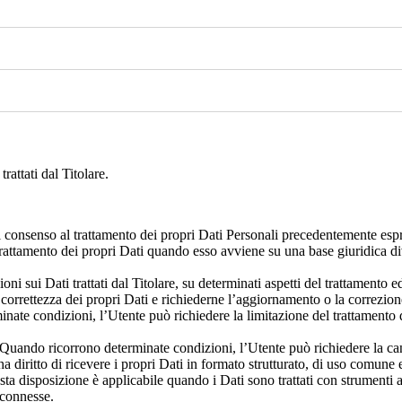
rattati dal Titolare.
 consenso al trattamento dei propri Dati Personali precedentemente esp
trattamento dei propri Dati quando esso avviene su una base giuridica div
ni sui Dati trattati dal Titolare, su determinati aspetti del trattamento ed
a correttezza dei propri Dati e richiederne l’aggiornamento o la correzion
ate condizioni, l’Utente può richiedere la limitazione del trattamento dei 
 Quando ricorrono determinate condizioni, l’Utente può richiedere la canc
te ha diritto di ricevere i propri Dati in formato strutturato, di uso comune
uesta disposizione è applicabile quando i Dati sono trattati con strumenti
 connesse.