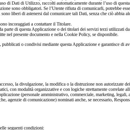
caso di Dati di Utilizzo, raccolti automaticamente durante l’uso di quest
azione sono obbligatori. Se l’Utente rifiuta di comunicarli, potrebbe ess
 sono liberi di astenersi dal comunicare tali Dati, senza che ciò abbia a
no incoraggiati a contattare il Titolare.
a parte di questa Applicazione o dei titolari dei servizi terzi utilizzati 
escritte nel presente documento e nella Cookie Policy, se disponibile.
, pubblicati o condivisi mediante questa Applicazione e garantisce di aver
accesso, la divulgazione, la modifica o la distruzione non autorizzate de
tici, con modalità organizzative e con logiche strettamente correlate alle 
Applicazione (personale amministrativo, commerciale, marketing, legali, a
rmatiche, agenzie di comunicazione) nominati anche, se necessario, Respons
delle seguenti condizioni: