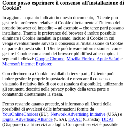
Come posso esprimere il consenso all'installazione di
Cookie?
In aggiunta a quanto indicato in questo documento, l’Utente può
gestire le preferenze relative ai Cookie direttamente all’interno del
proprio browser ed impedire – ad esempio – che terze parti possano
installarne. Tramite le preferenze del browser è inoltre possibile
eliminare i Cookie installati in passato, incluso il Cookie in cui
venga eventualmente salvato il consenso all’installazione di Cookie
da parte di questo sito. L’Utente può trovare informazioni su come
gestire i Cookie con alcuni dei browser più diffusi ad esempio ai
seguenti indirizzi:
Google Chrome
,
Mozilla Firefox
,
Apple Safari
e
Microsoft Internet Explorer
.
Con riferimento a Cookie installati da terze parti, l’Utente può
inoltre gestire le proprie impostazioni e revocare il consenso
visitando il relativo link di opt out (qualora disponibile), utilizzando
gli strumenti descritti nella privacy policy della terza parte o
contattando direttamente la stessa.
Fermo restando quanto precede, si informano gli Utenti della
possibilità di avvalersi delle informazioni fornite da
YourOnlineChoices
(EU),
Network Advertising Initiative
(USA) e
Digital Advertising Alliance
(USA),
DAAC
(Canada),
DDAI
(Giappone) o altri servizi analoghi. Con questi servizi è possibile