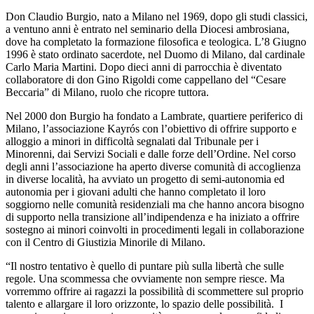
Don Claudio Burgio, nato a Milano nel 1969, dopo gli studi classici,
a ventuno anni è entrato nel seminario della Diocesi ambrosiana,
dove ha completato la formazione filosofica e teologica. L’8 Giugno
1996 è stato ordinato sacerdote, nel Duomo di Milano, dal cardinale
Carlo Maria Martini. Dopo dieci anni di parrocchia è diventato
collaboratore di don Gino Rigoldi come cappellano del “Cesare
Beccaria” di Milano, ruolo che ricopre tuttora.
Nel 2000 don Burgio ha fondato a Lambrate, quartiere periferico di
Milano, l’associazione Kayrós con l’obiettivo di offrire supporto e
alloggio a minori in difficoltà segnalati dal Tribunale per i
Minorenni, dai Servizi Sociali e dalle forze dell’Ordine. Nel corso
degli anni l’associazione ha aperto diverse comunità di accoglienza
in diverse località, ha avviato un progetto di semi-autonomia ed
autonomia per i giovani adulti che hanno completato il loro
soggiorno nelle comunità residenziali ma che hanno ancora bisogno
di supporto nella transizione all’indipendenza e ha iniziato a offrire
sostegno ai minori coinvolti in procedimenti legali in collaborazione
con il Centro di Giustizia Minorile di Milano.
“Il nostro tentativo è quello di puntare più sulla libertà che sulle
regole. Una scommessa che ovviamente non sempre riesce. Ma
vorremmo offrire ai ragazzi la possibilità di scommettere sul proprio
talento e allargare il loro orizzonte, lo spazio delle possibilità. I