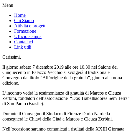
Menu
Home
Chi Siamo
Attività e progetti
Formazione
Ufficio stampa
Contattaci
Link utili
Carissimi,
Il giorno sabato 7 dicembre 2019 alle ore 10.30 nel Salone dei
Cinquecento in Palazzo Vecchio si svolgerà il tradizionale
Convegno dal titolo “All’origine della gratuità”, giunto alla nona
edizione.
L’incontro vedrà la testimonianza di gratuità di Marcos e Cleuza
Zerbini, fondatori dell’associazione “Dos Trabalhadores Sem Terra”
di San Paolo (Brasile).
Durante il Convegno il Sindaco di Firenze Dario Nardella
consegnerà le Chiavi della Città a Marcos e Cleuza Zerbini.
Nell’occasione saranno comunicati i risultati della XXIII Giornata