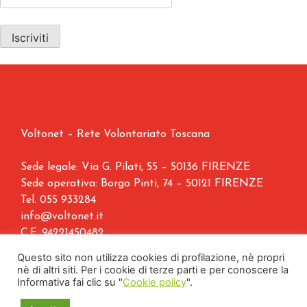
Voltonet – Rete Volontariato Toscana
Sede legale: Via G. Pilati, 55 – 50136 FIRENZE
Sede operativa: Borgo Pinti, 74 – 50121 FIRENZE
Tel.
055 933284
info@voltonet.it
C.F. 94221450482
Questo sito non utilizza cookies di profilazione, nè propri
Copyright © 2021. Voltonet | All Rights Reserved.
nè di altri siti. Per i cookie di terze parti e per conoscere la
Informativa fai clic su "
Cookie policy
".