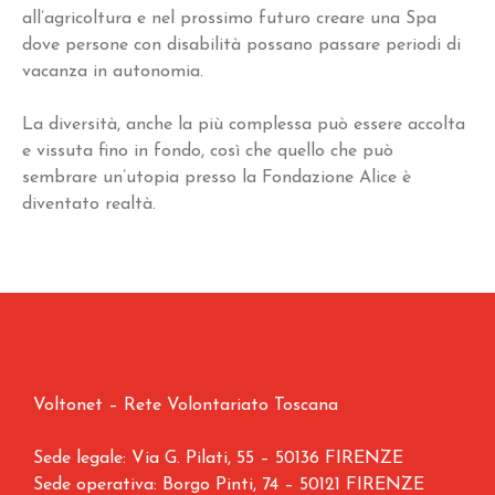
all’agricoltura e nel prossimo futuro creare una Spa
dove persone con disabilità possano passare periodi di
vacanza in autonomia.
La diversità, anche la più complessa può essere accolta
e vissuta fino in fondo, così che quello che può
sembrare un’utopia presso la Fondazione Alice è
diventato realtà.
Voltonet – Rete Volontariato Toscana
Sede legale: Via G. Pilati, 55 – 50136 FIRENZE
Sede operativa: Borgo Pinti, 74 – 50121 FIRENZE